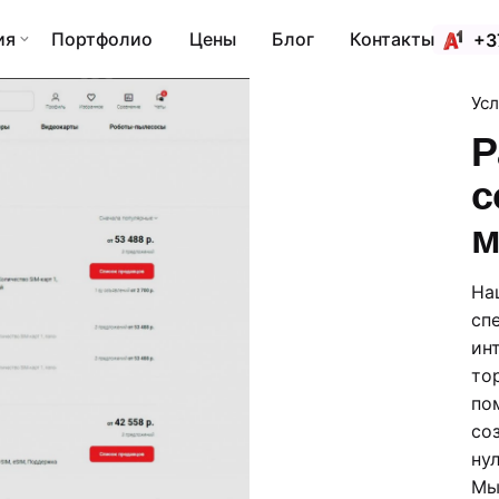
ия
Портфолио
Цены
Блог
Контакты
+3
Усл
Р
с
м
На
сп
ин
то
по
со
нул
Мы