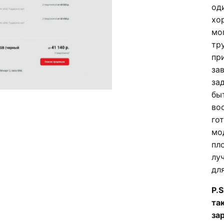
од
хо
мо
тр
пр
за
за
бы
во
го
мо
пл
лу
для
P.
та
за