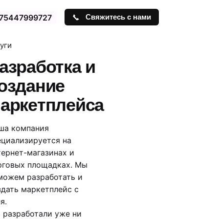
75447999727
Свяжитесь с нами
уги
азработка и
оздание
аркетплейса
ша компания
ециализируется на
тернет-магазинах и
рговых площадках. Мы
можем разработать и
здать маркетплейс c
я.
 разработали уже ни