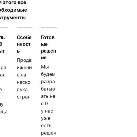
я этого все
обходимые
струменты
ль
Особе
Готов
й
нност
ые
ыт
ь
решен
ия
ы
Продв
Мы
зра
ижени
будем
тал
е на
разра
неско
батыв
е
лько
ать не
стран
с 0
ну
у нас
оща
уже
у
есть
решен