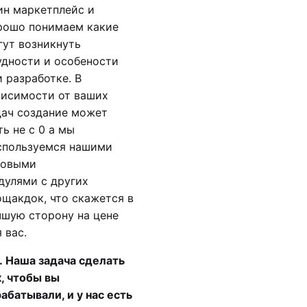
ин маркетплейс и
рошо понимаем какие
гут возникнуть
удности и особености
и разработке. В
висимости от ваших
дач создание может
ть не с 0 а мы
спользуемся нашими
товыми
дулями с других
ощакдок, что скажется в
чшую сторону на цене
 вас.
S. Наша задача сделать
к, чтобы вы
рабатывали, и у нас есть