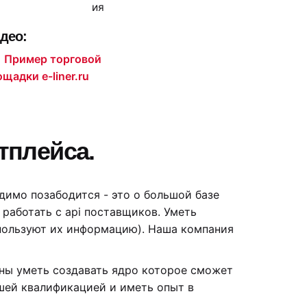
ия
део:
Пример торговой
щадки e-liner.ru
тплейса.
димо позабодится - это о большой базе
работать с api поставщиков. Уметь
спользуют их информацию). Наша компания
жны уметь создавать ядро которое сможет
шей квалификацией и иметь опыт в